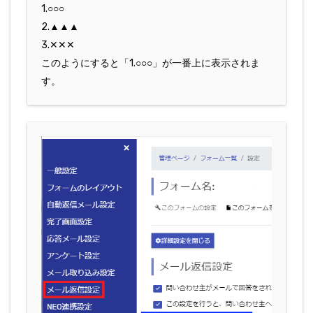
1.○○○
2.▲▲▲
3.✕✕✕
このようにすると「1.○○○」が一番上に表示されま
す。