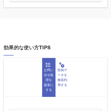
効果的な使い方TIPS
お問い
投稿デ
合せ処
ータを
理を
徹底利
超楽に
用する
する