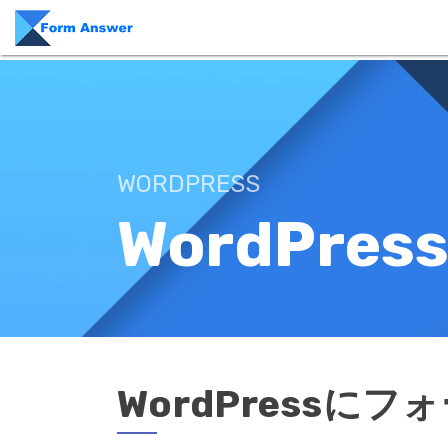
WORDPRESS
WordPr
WordPressに